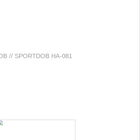
OB // SPORTDOB HA-081
SPORTDOB //
SPORTDOB
amentes polírozott kivitel. Méret:140mm vég
.a végben szerelhető hangtompító lamella.
megoldható.A szerelési díj:7 000-10 000Ft.
,- Ft + ÁFA