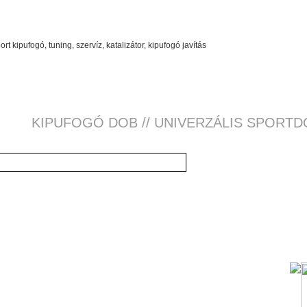
KIPUFOGÓ DOB // UNIVERZÁLIS SPORTD
UNIVERZÁLIS 
HA-081
univerzális sportdob. Rozsd
átmerő,500mm hosszú dobtest
Szervizünkben a felszerelés 
Ára: ,- Ft