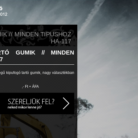
K // MINDEN TIPUSHOZ
HA-117
RTÓ GUMIK //
MINDEN
7
gű kipufogó tartó gumik, nagy választékban
,- Ft + ÁFA