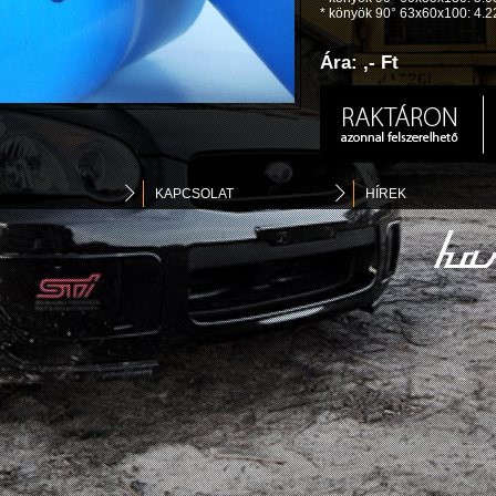
* könyök 90° 63x60x100: 4.2
Ára: ,- Ft
KAPCSOLAT
HÍREK