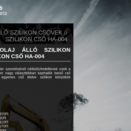
LÓ SZILIKON CSÖVEK //
SZILIKON CSŐ HA-004
LAJ ÁLLÓ SZILIKON
KON CSŐ HA-004
ooler szerelésénél nélkülözhetetlenek ezek a
ben nagy választékban kaphatók belső cső
egyenes cső illetve szilikon könyökök
455Ft
50Ft
410Ft
570Ft
30Ft