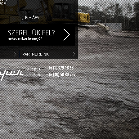
20Ft
,- Ft + ÁFA
PARTNEREINK