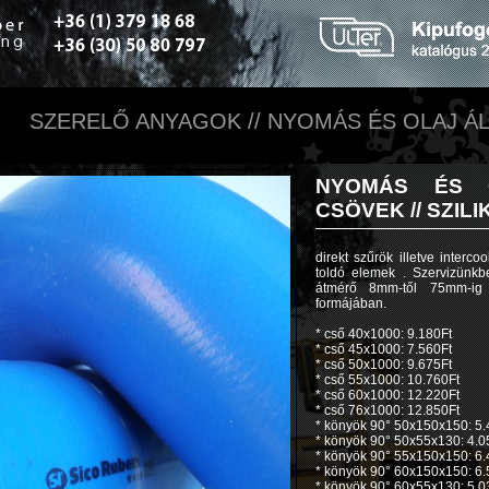
SZERELŐ ANYAGOK // NYOMÁS ÉS OLAJ ÁL
NYOMÁS ÉS O
CSÖVEK //
SZILI
direkt szűrök illetve interc
toldó elemek . Szervizünk
átmérő 8mm-től 75mm-ig 
formájában.
* cső 40x1000: 9.180Ft
* cső 45x1000: 7.560Ft
* cső 50x1000: 9.675Ft
* cső 55x1000: 10.760Ft
* cső 60x1000: 12.220Ft
* cső 76x1000: 12.850Ft
* könyök 90° 50x150x150: 5.
* könyök 90° 50x55x130: 4.0
* könyök 90° 55x150x150: 6.
* könyök 90° 60x150x150: 6.
* könyök 90° 60x55x130: 5.0