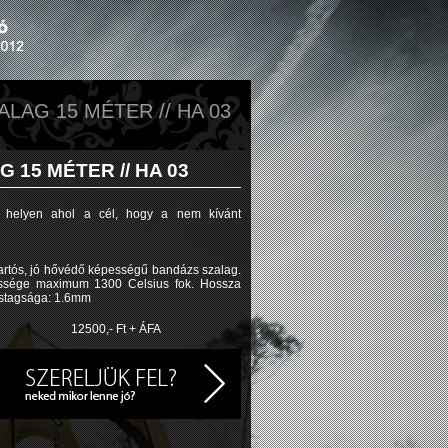
LAG 15 MÉTER // HA 03
 15 MÉTER //
HA 03
 helyen ahol a cél, hogy a nem kívánt
artós, jó hővédő képességű bandázs szalag.
pessége maximum 1300 Celsius fok. Hossza
astagsága: 1.6mm
12500,- Ft + ÁFA