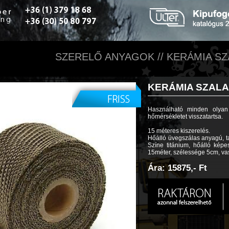
SZERELŐ ANYAGOK // KERÁMIA SZA
KERÁMIA SZALAG
Használható minden olyan
hőmérsékletet visszatartsa.
15 méteres kiszerelés.
Hőálló üvegszálas anyagú, t
Színe titánium, hőálló ké
15méter, szélessége 5cm, v
Ára: 15875,- Ft