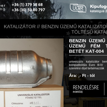
KATALIZÁTOR // BENZIN ÜZEMŰ KATALIZATO
TÖLTÉSŰ KATA
BENZIN ÜZEMŰ 
ÜZEMŰ FÉM T
BETÉT KAT-004
univerzális katalizátor 
kompatibilitás Euro III-IV
szerelési díjat tartalmazzák
Ára: ,- Ft - tól