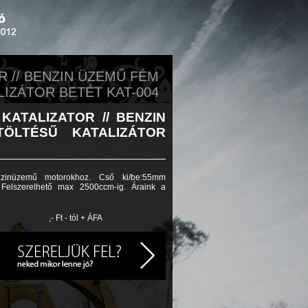
R // BENZIN ÜZEMŰ FÉM
LIZÁTOR BETÉT KAT-004
KATALIZATOR //
BENZIN
ÖLTÉSŰ KATALIZÁTOR
benzinüzemű motorokhoz. Cső ki/be:55mm
 . Felszerelhető max 2500ccm-ig. Áraink a
,- Ft - tól + ÁFA