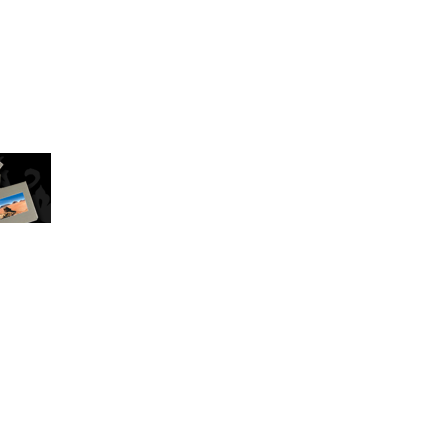
viz profilja – több mint egy évtizede –
gó TUNING&SZERVIZ...