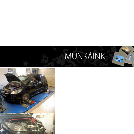
A szer
kipufo