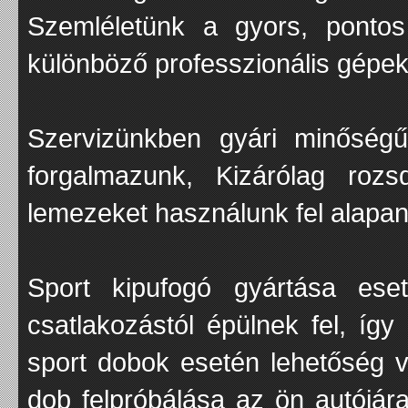
Szemléletünk a gyors, ponto
különböző professzionális gépek
Szervizünkben gyári minőségű
forgalmazunk, Kizárólag rozs
lemezeket használunk fel alapa
Sport kipufogó gyártása es
csatlakozástól épülnek fel, így
sport dobok esetén lehetőség va
dob felpróbálása az ön autójár