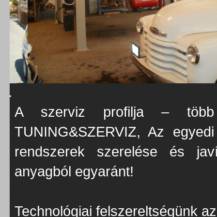
$("#example1").zAccordion({

A szerviz profilja – töb
	timeout: 4000,

	slideWidth: 600,

TUNING&SZERVIZ, Az egyedi s
	width: 950,

	height: 475

rendszerek szerelése és javí
anyagból egyaránt!
Technológiai felszereltségünk a