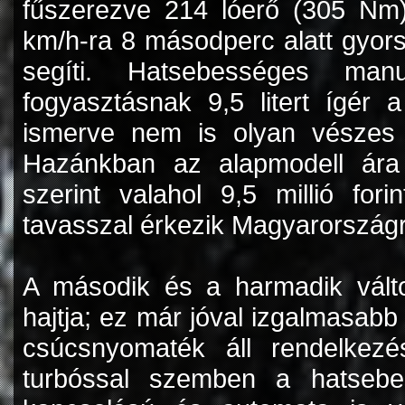
fűszerezve 214 lóerő (305 Nm)
km/h-ra 8 másodperc alatt gyor
segíti. Hatsebességes manu
fogyasztásnak 9,5 litert ígér 
ismerve nem is olyan vészes 
Hazánkban az alapmodell ára 
szerint valahol 9,5 millió for
tavasszal érkezik Magyarországr
A második és a harmadik változ
hajtja; ez már jóval izgalmasab
csúcsnyomaték áll rendelkezé
turbóssal szemben a hatsebe