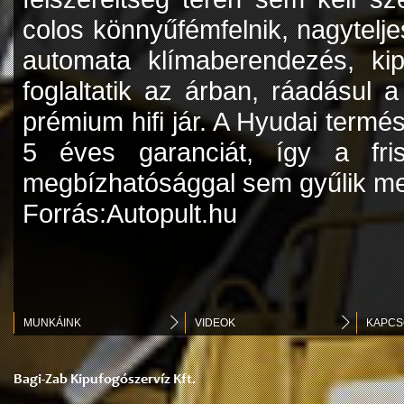
colos könnyűfémfelnik, nagytelj
automata klímaberendezés, kipö
foglaltatik az árban, ráadásul
prémium hifi jár. A Hyudai termé
5 éves garanciát, így a fris
megbízhatósággal sem gyűlik me
Forrás:Autopult.hu
MUNKÁINK
VIDEOK
KAPCS