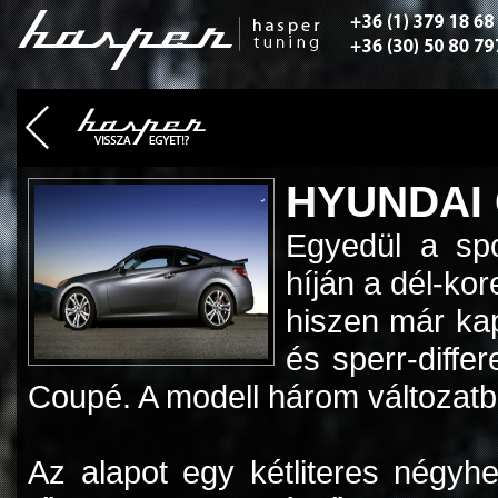
HYUNDAI 
Egyedül a sp
híján a dél-ko
hiszen már ka
és sperr-diffe
Coupé. A modell három változatb
Az alapot egy kétliteres négyhe