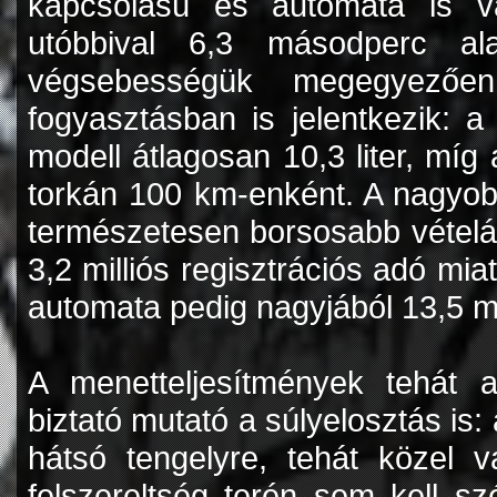
kapcsolású és automata is vá
utóbbival 6,3 másodperc a
végsebességük megegyező
fogyasztásban is jelentkezik: a 
modell átlagosan 10,3 liter, míg 
torkán 100 km-enként. A nagyobb
természetesen borsosabb vételár
3,2 milliós regisztrációs adó miatt
automata pedig nagyjából 13,5 mi
A menetteljesítmények tehát 
biztató mutató a súlyelosztás is
hátsó tengelyre, tehát közel 
felszereltség terén sem kell 