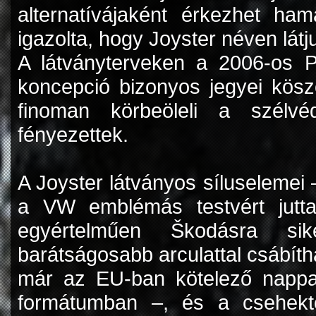
alternatívájaként érkezhet ham
igazolta, hogy Joyster néven látj
A látványterveken a 2006-os Pá
koncepció bizonyos jegyei kösz
finoman körbeöleli a szélvé
fényezettek.
A Joyster látványos síluselemei
a VW emblémás testvért jutt
egyértelműen Škodásra sike
barátságosabb arculattal csábíth
már az EU-ban kötelező nappal
formátumban –, és a csehektő