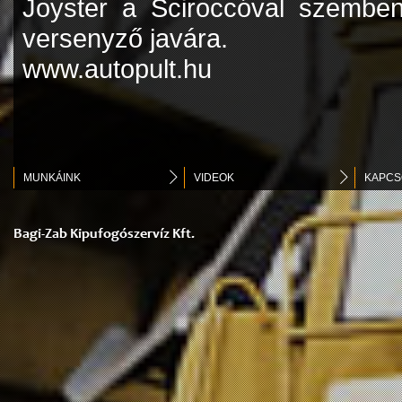
Joyster a Sciroccóval szemben
versenyző javára.
www.autopult.hu
MUNKÁINK
VIDEOK
KAPCS