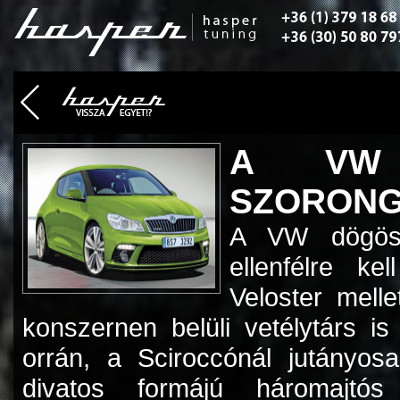
A VW 
SZORONGA
A VW dögös 
ellenfélre ke
Veloster mell
konszernen belüli vetélytárs i
orrán, a Sciroccónál jutányos
divatos formájú háromajtó