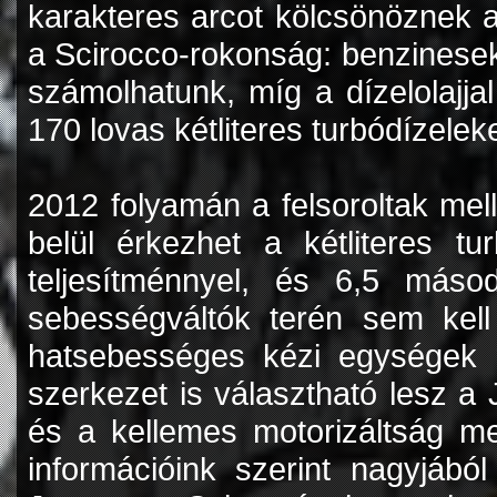
karakteres arcot kölcsönöznek a
a Scirocco-rokonság: benzinesek
számolhatunk, míg a dízelolajj
170 lovas kétliteres turbódízelek
2012 folyamán a felsoroltak mel
belül érkezhet a kétliteres tu
teljesítménnyel, és 6,5 másod
sebességváltók terén sem kell
hatsebességes kézi egységek 
szerkezet is választható lesz a
és a kellemes motorizáltság mel
információink szerint nagyjából