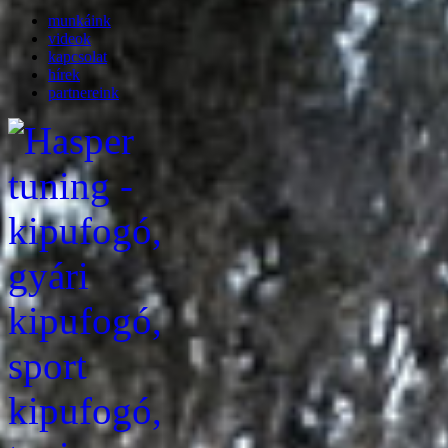
munkáink
videok
kapcsolat
hírek
partnereink