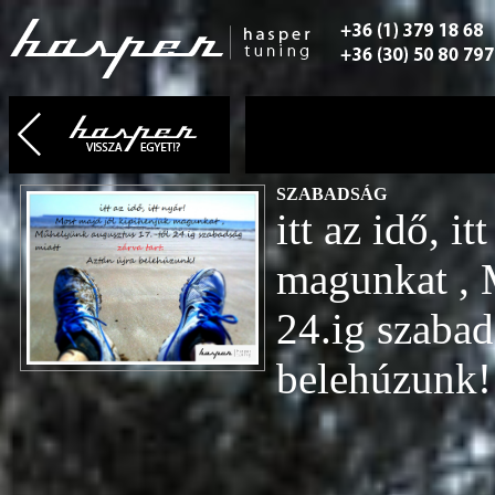
SZABADSÁG
itt az idő, i
magunkat , 
24.ig szabad
belehúzunk!