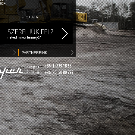
20Ft
,- Ft + ÁFA
PARTNEREINK