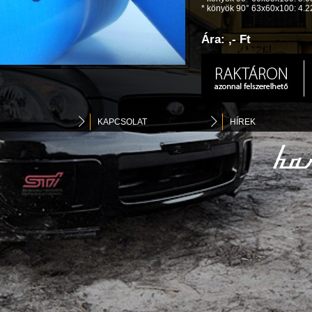
* könyök 90° 63x60x100: 4.2
Ára: ,- Ft
KAPCSOLAT
HÍREK