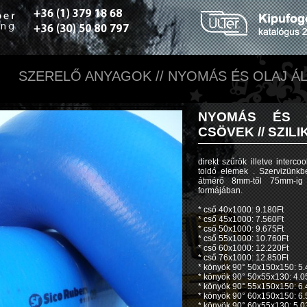
SZERELŐ ANYAGOK // NYOMÁS ÉS OLAJ ÁL
NYOMÁS ÉS O
CSÖVEK //
SZILI
direkt szűrök illetve interc
toldó elemek . Szervizünk
átmérő 8mm-től 75mm-ig 
formájában.
* cső 40x1000: 9.180Ft
* cső 45x1000: 7.560Ft
* cső 50x1000: 9.675Ft
* cső 55x1000: 10.760Ft
* cső 60x1000: 12.220Ft
* cső 76x1000: 12.850Ft
* könyök 90° 50x150x150: 5.
* könyök 90° 50x55x130: 4.0
* könyök 90° 55x150x150: 6.
* könyök 90° 60x150x150: 6.
* könyök 90° 60x55x130: 5.0