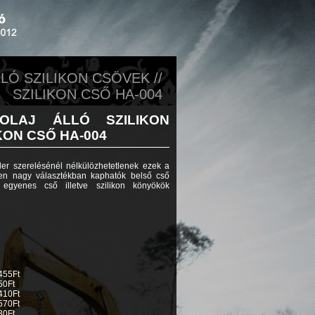
LÓ SZILIKON CSÖVEK //
SZILIKON CSŐ HA-004
LAJ ÁLLÓ SZILIKON
KON CSŐ HA-004
ooler szerelésénél nélkülözhetetlenek ezek a
ben nagy választékban kaphatók belső cső
egyenes cső illetve szilikon könyökök
455Ft
50Ft
410Ft
570Ft
30Ft