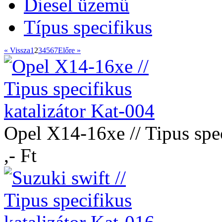
Diesel üzemű
Típus specifikus
« Vissza
1
2
3
4
5
6
7
Előre »
Opel X14-16xe // Tipus spec
,- Ft