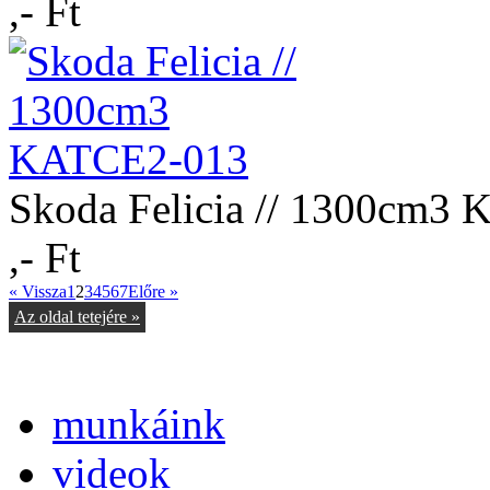
,- Ft
Skoda Felicia // 1300cm3
,- Ft
« Vissza
1
2
3
4
5
6
7
Előre »
Az oldal tetejére »
munkáink
videok