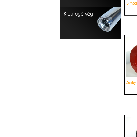
Simota
Jacky 