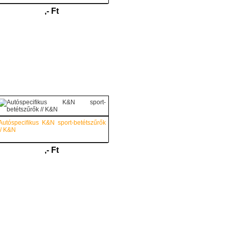
,- Ft
Autóspecifikus K&N sport-betétszűrők
// K&N
,- Ft