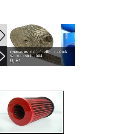
nyomás és olaj álló szilikon csövek
szilikon cső Ha-004
0,-Ft