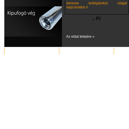
keresse kollégáinkat olajjal
kapcsolatos //
,- Ft
Az oldal tetejére »
MUNKÁINK
VIDEOK
KAPCS